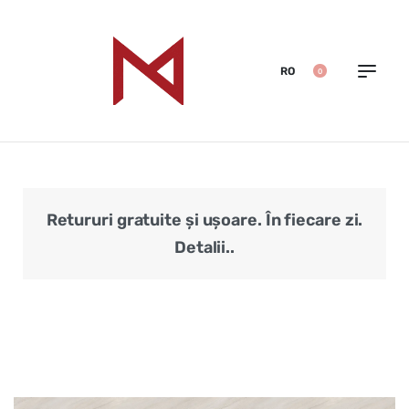
RO
0
Retururi gratuite și ușoare. În fiecare zi.
Veri
Detalii..