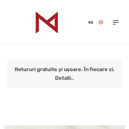
RO
0
Retururi gratuite și ușoare. În fiecare zi.
Veri
Detalii..