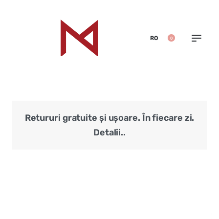
RO
0
Retururi gratuite și ușoare. În fiecare zi.
Veri
Detalii..