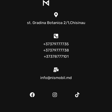
st. Gradina Botanica 2/1,Chisinau
+37379777735
+37379777738
+37378777101
info@nismobil.md