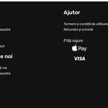
u
Ajutor
Termeni și condiții de utilizare
noastre
Returnări și schimb
Plăți sigure
turi
e noi
ă-ne
noastre