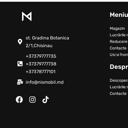
Meni
Magazin
Lucrările 
st. Gradina Botanica
Reducere
2/1,Chisinau
Contacte
Usi si fron
+37379777735
+37379777738
Despr
+37378777101
Descoper
info@nismobil.md
Lucrările 
Contacte