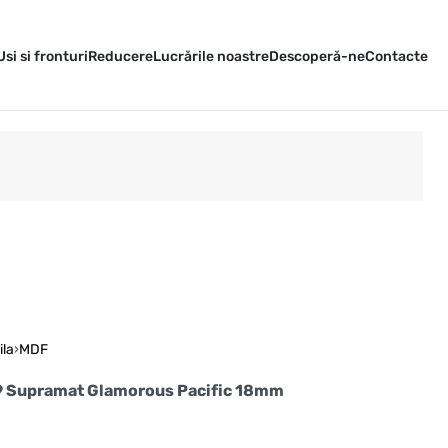
Usi si fronturi
Reducere
Lucrările noastre
Descoperă-ne
Contacte
ila
›
MDF
9 Supramat Glamorous Pacific 18mm