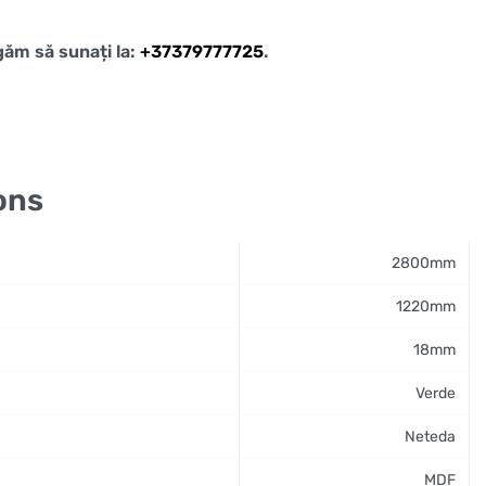
ugăm să sunați la:
+37379777725
.
ons
2800mm
1220mm
18mm
Verde
Neteda
MDF