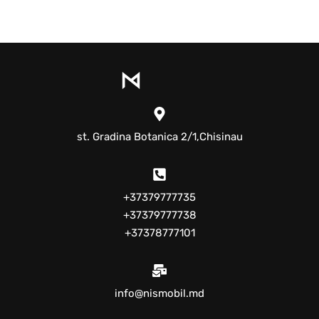
st. Gradina Botanica 2/1,Chisinau
+37379777735
+37379777738
+37378777101
info@nismobil.md