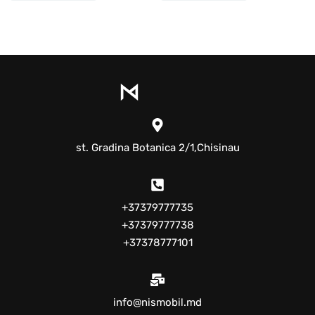
st. Gradina Botanica 2/1,Chisinau
+37379777735
+37379777738
+37378777101
info@nismobil.md