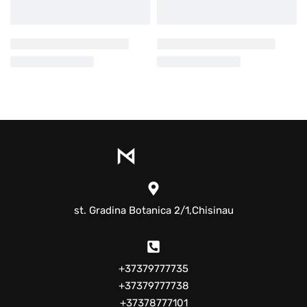
st. Gradina Botanica 2/1,Chisinau
+37379777735
+37379777738
+37378777101