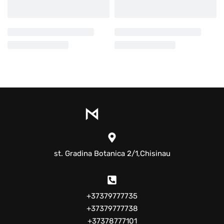
st. Gradina Botanica 2/1,Chisinau
+37379777735
+37379777738
+37378777101