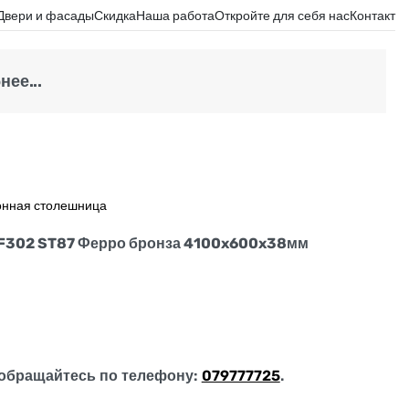
Двери и фасады
Скидка
Наша работа
Откройте для себя нас
Контакт
ее...
онная столешница
 F302 ST87 Ферро бронза 4100x600x38мм
обращайтесь по телефону:
079777725
.