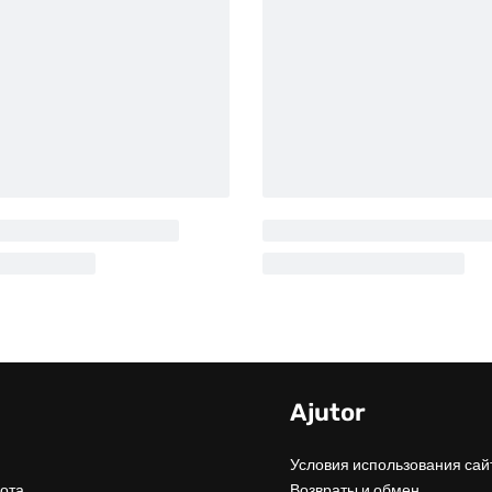
u
Ajutor
Условия использования сай
ота
Возвраты и обмен