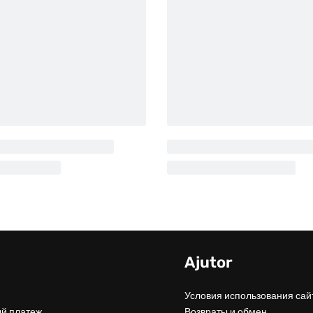
u
Ajutor
Условия использования сай
й платеж
Возвраты и обмен