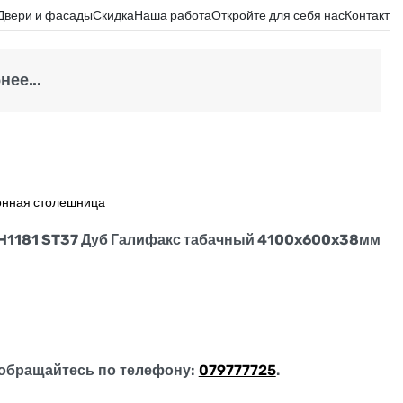
Двери и фасады
Скидка
Наша работа
Откройте для себя нас
Контакт
ее...
онная столешница
H1181 ST37 Дуб Галифакс табачный 4100x600x38мм
обращайтесь по телефону:
079777725
.