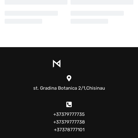
st. Gradina Botanica 2/1,Chisinau
+37379777735
+37379777738
+37378777101