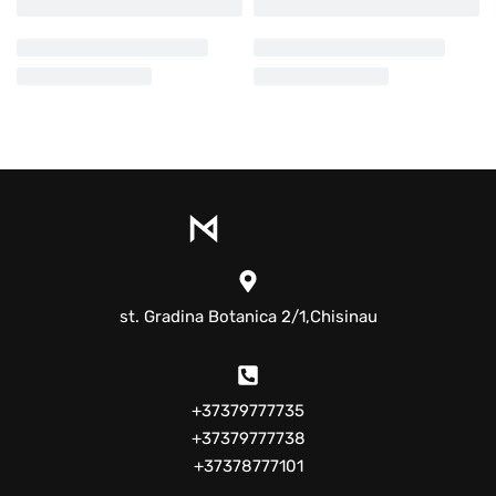
st. Gradina Botanica 2/1,Chisinau
+37379777735
+37379777738
+37378777101