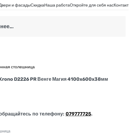
Двери и фасады
Скидка
Наша работа
Откройте для себя нас
Контакт
ее...
онная столешница
Krono D2226 PR Венге Магия 4100x600x38мм
обращайтесь по телефону:
079777725
.
ешница