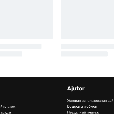
u
Ajutor
Условия использования сай
й платеж
Возвраты и обмен
фасады
Неудачный платеж