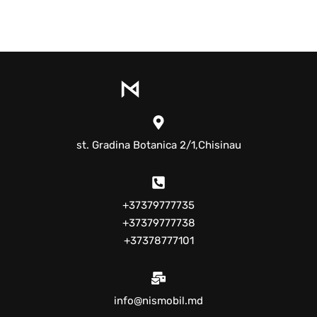
st. Gradina Botanica 2/1,Chisinau
+37379777735
+37379777738
+37378777101
info@nismobil.md